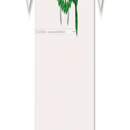
Material
:
100% Baumwolle
Hinweise zur Produktsicherheit
+
30,00 €
1
Größe auswählen
Preis inkl. der gesetzl.
MwSt., zzgl. 5,99 € Versandkosten
Material
:
100% Baumwolle
Hinweise zur Produktsicherheit
+
English
Meine Bestellung
Bestellung widerrufen
Kontakt
Hilfe
Datenschutz
AGB
Barrierefreiheit
Impressum
mit ♥ von
krasserstoff.com
Wo kann ich meine Onlinetickets herunterladen?
Was kostet der
Versand?
Wie lange ist die Lieferzeit?
Wie kann ich bezahlen?
Was ist der re:sale?
Impressum
mit ♥ von
krasserstoff.com