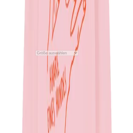
Tränen
Hoodie - Tränen
Rosa
Material
:
80% Baumwolle, 20% Polyester, 280 g/m²
50,00 €
1
Größe auswählen
Preis inkl. der gesetzl.
MwSt., zzgl. 5,99 € Versandkosten
Material
:
80% Baumwolle, 20% Polyester, 280 g/m²
English
Meine Bestellung
Bestellung widerrufen
Kontakt
Hilfe
Datenschutz
AGB
Barrierefreiheit
Impressum
mit ♥ von
krasserstoff.com
Wo kann ich meine Onlinetickets herunterladen?
Was kostet der
Versand?
Wie lange ist die Lieferzeit?
Wie kann ich bezahlen?
Was ist der re:sale?
Impressum
mit ♥ von
krasserstoff.com